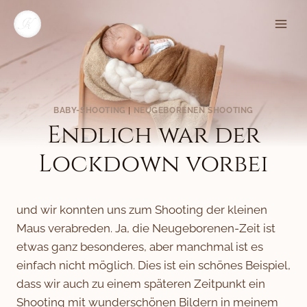
Zum
Inhalt
springen
BABY-SHOOTING
|
NEUGEBORENEN SHOOTING
Endlich war der
Lockdown vorbei
und wir konnten uns zum Shooting der kleinen
Maus verabreden. Ja, die Neugeborenen-Zeit ist
etwas ganz besonderes, aber manchmal ist es
einfach nicht möglich. Dies ist ein schönes Beispiel,
dass wir auch zu einem späteren Zeitpunkt ein
Shooting mit wunderschönen Bildern in meinem