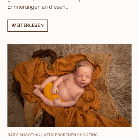
Erinnerungen an diesen…
AB
WEITERLESEN
JETZT
BEGINNT
DIE
KUSCHELZEIT
BABY-SHOOTING
|
NEUGEBORENEN SHOOTING