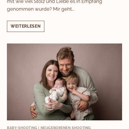
mit wie viel Stolz und Liebe es in Empfang
genommen wurde? Mir geht…
PRINZESSIN
WEITERLESEN
MIT
FEDERSCHMUCK
BABY-SHOOTING
|
NEUGEBORENEN SHOOTING